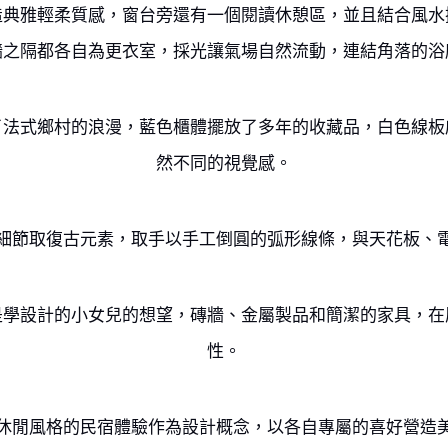
造典雅輕柔質感，窗台旁還有一個閱讀休憩區，並且結合風水
牆之隔都各自為更衣室，採光讓氣場自然流動，連結角落的浴
了法式鄉村的浪漫，藍色櫃體擺放了多年的收藏品，白色線板
然不同的視覺感。
細節取復古元素，取手以手工倒圓的弧形線條，與天花板、
是學設計的小女兒的想望，磚牆、金屬製品和簡潔的家具，在
性。
休閒風格的民宿體驗作為設計概念，以各自專屬的喜好營造