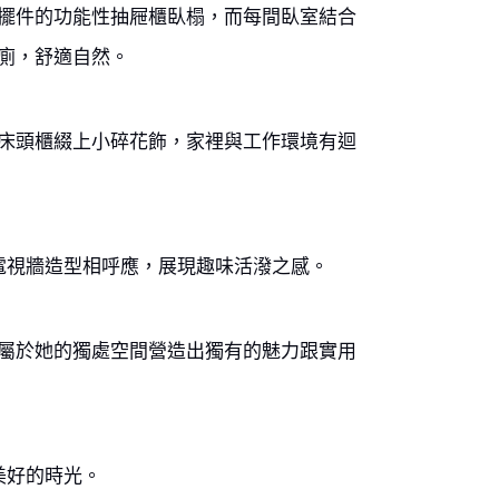
擺件的功能性抽屜櫃臥榻，而每間臥室結合
廁，舒適自然。
床頭櫃綴上小碎花飾，家裡與工作環境有迴
電視牆造型相呼應，展現趣味活潑之感。
屬於她的獨處空間營造出獨有的魅力跟實用
美好的時光。